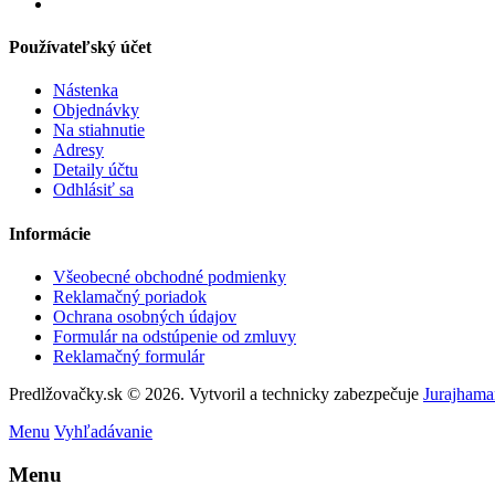
Používateľský účet
Nástenka
Objednávky
Na stiahnutie
Adresy
Detaily účtu
Odhlásiť sa
Informácie
Všeobecné obchodné podmienky
Reklamačný poriadok
Ochrana osobných údajov
Formulár na odstúpenie od zmluvy
Reklamačný formulár
Predlžovačky.sk © 2026. Vytvoril a technicky zabezpečuje
Jurajhama
Menu
Vyhľadávanie
Menu