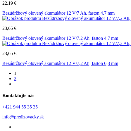
22,19
€
Bezúdržbový olovený akumulátor 12 V/7 Ah, faston 4,7 mm
23,65
€
Bezúdržbový olovený akumulátor 12 V/7,2 Ah, faston 4,7 mm
23,65
€
Bezúdržbový olovený akumulátor 12 V/7,2 Ah, faston 6,3 mm
1
2
Kontaktujte nás
+421 944 55 35 35
info@predlzovacky.sk