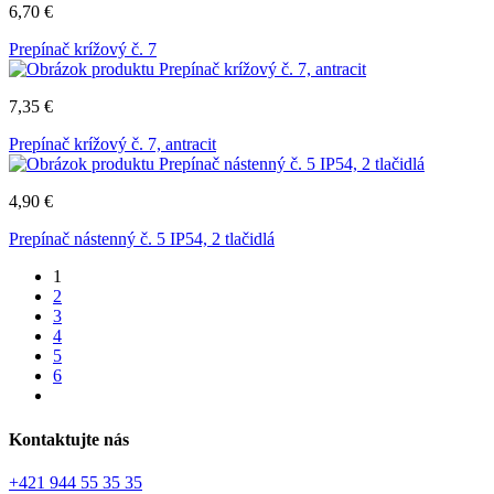
6,70
€
Prepínač krížový č. 7
7,35
€
Prepínač krížový č. 7, antracit
4,90
€
Prepínač nástenný č. 5 IP54, 2 tlačidlá
1
2
3
4
5
6
Kontaktujte nás
+421 944 55 35 35