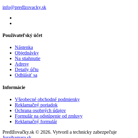
info@predlzovacky.sk
Používateľský účet
Nástenka
Objednávky
Na stiahnutie
Adresy
Detaily účtu
Odhlásiť sa
Informácie
Všeobecné obchodné podmienky
Reklamačný poriadok
Ochrana osobných údajov
Formulár na odstúpenie od zmluvy
Reklamačný formulár
Predlžovačky.sk © 2026. Vytvoril a technicky zabezpečuje
Jurajhamara.sk