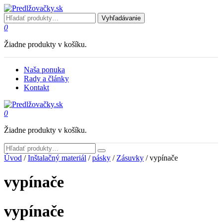
Vyhľadávanie
0
Žiadne produkty v košíku.
Naša ponuka
Rady a články
Kontakt
0
Žiadne produkty v košíku.
Úvod
/
Inštalačný materiál
/
pásky
/
Zásuvky
/ vypínače
vypínače
vypínače