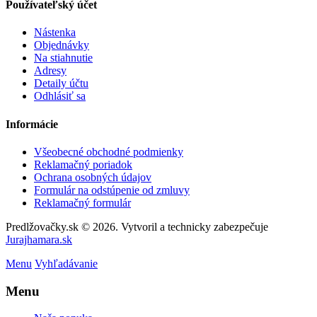
Používateľský účet
Nástenka
Objednávky
Na stiahnutie
Adresy
Detaily účtu
Odhlásiť sa
Informácie
Všeobecné obchodné podmienky
Reklamačný poriadok
Ochrana osobných údajov
Formulár na odstúpenie od zmluvy
Reklamačný formulár
Predlžovačky.sk © 2026. Vytvoril a technicky zabezpečuje
Jurajhamara.sk
Menu
Vyhľadávanie
Menu