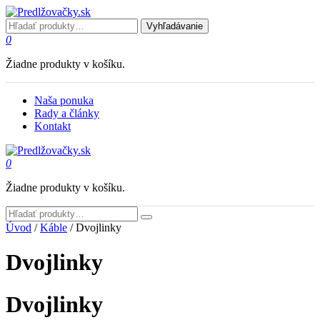
Vyhľadávanie
0
Žiadne produkty v košíku.
Naša ponuka
Rady a články
Kontakt
0
Žiadne produkty v košíku.
Úvod
/
Káble
/ Dvojlinky
Dvojlinky
Dvojlinky