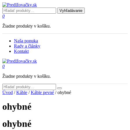
Vyhľadávanie
0
Žiadne produkty v košíku.
Naša ponuka
Rady a články
Kontakt
0
Žiadne produkty v košíku.
Úvod
/
Káble
/
Káble pevné
/ ohybné
ohybné
ohybné