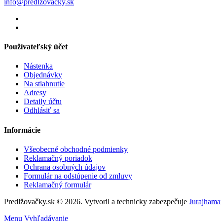
info@predlzovacky.sk
Používateľský účet
Nástenka
Objednávky
Na stiahnutie
Adresy
Detaily účtu
Odhlásiť sa
Informácie
Všeobecné obchodné podmienky
Reklamačný poriadok
Ochrana osobných údajov
Formulár na odstúpenie od zmluvy
Reklamačný formulár
Predlžovačky.sk © 2026. Vytvoril a technicky zabezpečuje
Jurajhama
Menu
Vyhľadávanie