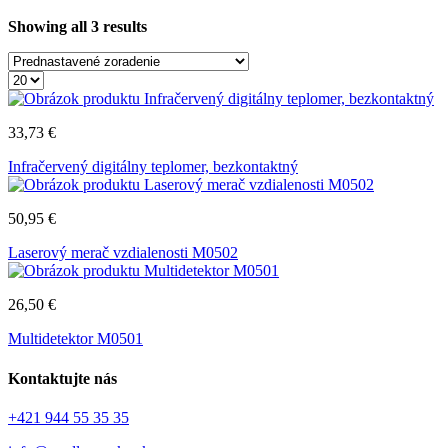
Showing all 3 results
33,73
€
Infračervený digitálny teplomer, bezkontaktný
50,95
€
Laserový merač vzdialenosti M0502
26,50
€
Multidetektor M0501
Kontaktujte nás
+421 944 55 35 35