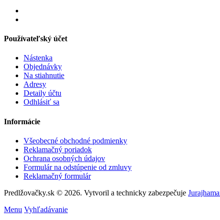
Používateľský účet
Nástenka
Objednávky
Na stiahnutie
Adresy
Detaily účtu
Odhlásiť sa
Informácie
Všeobecné obchodné podmienky
Reklamačný poriadok
Ochrana osobných údajov
Formulár na odstúpenie od zmluvy
Reklamačný formulár
Predlžovačky.sk © 2026. Vytvoril a technicky zabezpečuje
Jurajhama
Menu
Vyhľadávanie