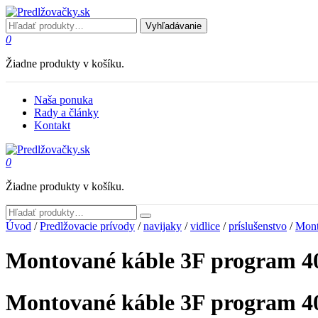
Vyhľadávanie
0
Žiadne produkty v košíku.
Naša ponuka
Rady a články
Kontakt
0
Žiadne produkty v košíku.
Úvod
/
Predlžovacie prívody
/
navijaky
/
vidlice
/
príslušenstvo
/
Mont
Montované káble 3F program 4
Montované káble 3F program 4