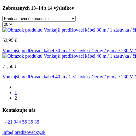
Zobrazených 13–14 z 14 výsledkov
52,95
€
Vonkajší predlžovací kábel 30 m / 1 zásuvka / čierny / guma / 230 V
71,50
€
Vonkajší predlžovací kábel 40 m / 1 zásuvka / čierny / guma / 230 V
1
2
Kontaktujte nás
+421 944 55 35 35
info@predlzovacky.sk